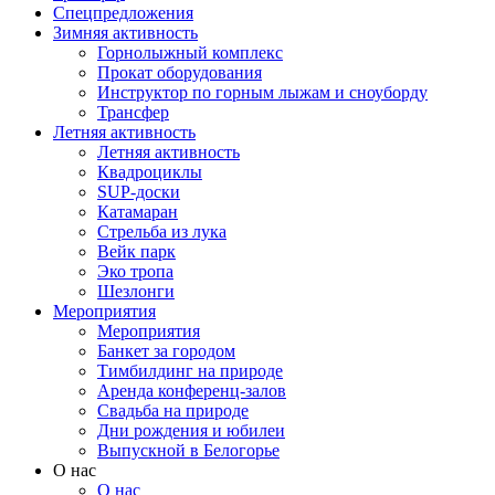
Спецпредложения
Зимняя активность
Горнолыжный комплекс
Прокат оборудования
Инструктор по горным лыжам и сноуборду
Трансфер
Летняя активность
Летняя активность
Квадроциклы
SUP-доски
Катамаран
Стрельба из лука
Вейк парк
Эко тропа
Шезлонги
Мероприятия
Мероприятия
Банкет за городом
Тимбилдинг на природе
Аренда конференц-залов
Свадьба на природе
Дни рождения и юбилеи
Выпускной в Белогорье
О нас
О нас