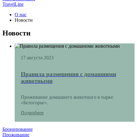
TravelLine
О нас
Новости
Новости
17 августа 2023
Правила размещения с домашними
животными
Проживание домашнего животного в парке
«Белогорье».
Подробнее
Бронирование
Проживание