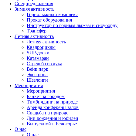
Спецпредложения
Зимняя активность
Горнолыжный комплекс
Прокат оборудования
Инструктор по горным лыжам и сноуборду
Трансфер
Летняя активность
Летняя активность
Квадроциклы
SUP-доски
Катамаран
Стрельба из лука
Вейк парк
Эко тропа
Шезлонги
Мероприятия
Мероприятия
Банкет за городом
Тимбилдинг на природе
Аренда конференц-залов
Свадьба на природе
Дни рождения и юбилеи
Выпускной в Белогорье
О нас
О нас