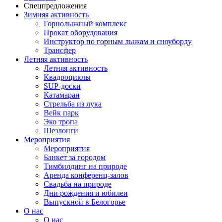
Спецпредложения
Зимняя активность
Горнолыжный комплекс
Прокат оборудования
Инструктор по горным лыжам и сноуборду
Трансфер
Летняя активность
Летняя активность
Квадроциклы
SUP-доски
Катамаран
Стрельба из лука
Вейк парк
Эко тропа
Шезлонги
Мероприятия
Мероприятия
Банкет за городом
Тимбилдинг на природе
Аренда конференц-залов
Свадьба на природе
Дни рождения и юбилеи
Выпускной в Белогорье
О нас
О нас