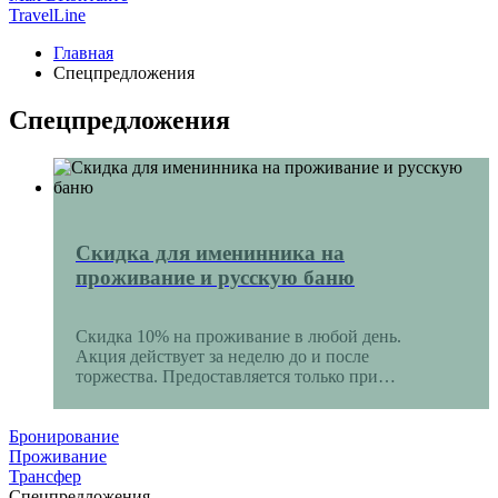
TravelLine
Главная
Спецпредложения
Спецпредложения
Скидка для именинника на
проживание и русскую баню
Скидка 10% на проживание в любой день.
Акция действует за неделю до и после
торжества. Предоставляется только при
бронировании по телефону
Не суммируется с другими акциями и
Бронирование
спецпредложениями.
Проживание
Трансфер
Воспользуйтесь акцией в течение 5 (пяти) дней
Спецпредложения
после вашего дня рождения.