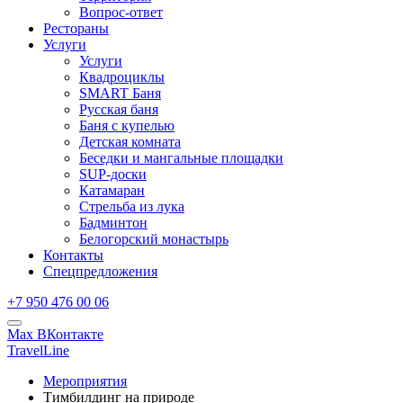
Вопрос-ответ
Рестораны
Услуги
Услуги
Квадроциклы
SMART Баня
Русская баня
Баня с купелью
Детская комната
Беседки и мангальные площадки
SUP-доски
Катамаран
Стрельба из лука
Бадминтон
Белогорский монастырь
Контакты
Спецпредложения
+7 950 476 00 06
Max
ВКонтакте
TravelLine
Мероприятия
Тимбилдинг на природе