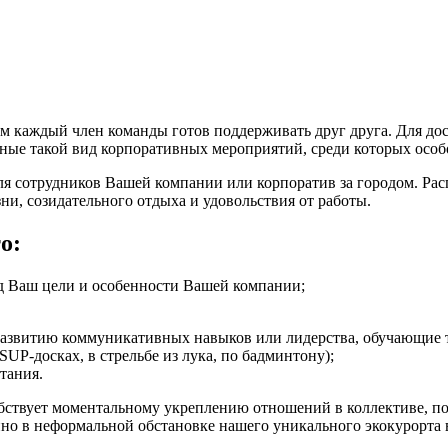
м каждый член команды готов поддерживать друг друга. Для до
зные такой вид корпоративных мероприятий, среди которых особ
ля сотрудников Вашей компании или корпоратив за городом. Ра
ни, созидательного отдыха и удовольствия от работы.
о:
д Ваш цели и особенности Вашей компании;
развитию коммуникативных навыков или лидерства, обучающие 
UP-досках, в стрельбе из лука, по бадминтону);
тания.
собствует моментальному укреплению отношений в коллективе,
но в неформальной обстановке нашего уникального экокурорта 