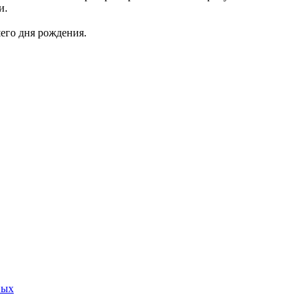
и.
шего дня рождения.
ных