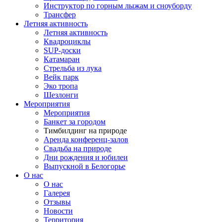
Инструктор по горным лыжам и сноуборду
Трансфер
Летняя активность
Летняя активность
Квадроциклы
SUP-доски
Катамаран
Стрельба из лука
Вейк парк
Эко тропа
Шезлонги
Мероприятия
Мероприятия
Банкет за городом
Тимбилдинг на природе
Аренда конференц-залов
Свадьба на природе
Дни рождения и юбилеи
Выпускной в Белогорье
О нас
О нас
Галерея
Отзывы
Новости
Территория